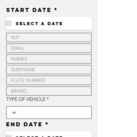
r
Start Date
*
e
q
u
i
r
e
d
TYPE OF VEHICLE
r
End Date
*
e
q